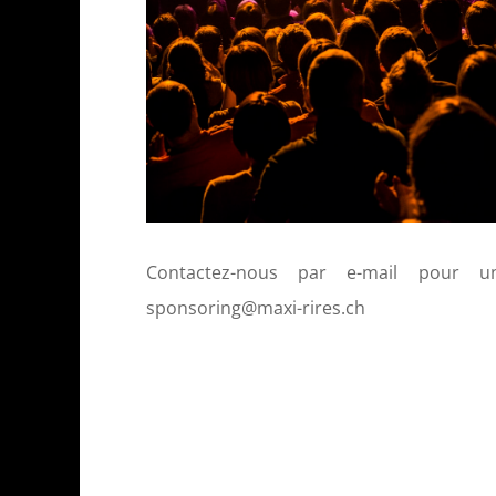
Contactez-nous par e-mail pour un
sponsoring@maxi-rires.ch