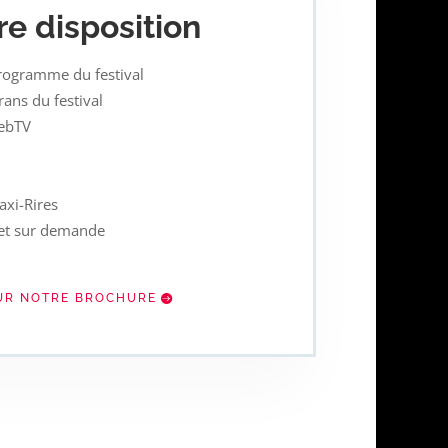
re disposition
programme du festival
rans du festival
WebTV
axi-Rires
 et sur demande
SUR NOTRE BROCHURE