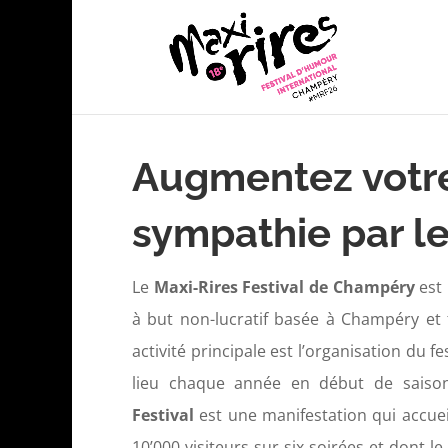
Augmentez votre
sympathie par le 
Le
Maxi-Rires Festival de Champéry
est 
à but non-lucratif basée à Champéry et
activité principale est l’organisation du 
lieu chaque année en début de saison
Festival
est une manifestation qui accue
10’000 visiteurs sur six soirées et dont le