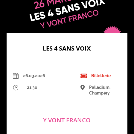
LES 4 SANS VOIX


26.03.2026
Billetterie
}

21:30
Palladium,
Champéry
Y VONT FRANCO