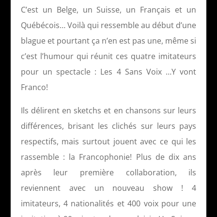
C’est un Belge, un Suisse, un Français et un
Québécois… Voilà qui ressemble au début d’une
blague et pourtant ça n’en est pas une, même si
c’est l’humour qui réunit ces quatre imitateurs
pour un spectacle : Les 4 Sans Voix …Y vont
Franco!
Ils délirent en sketchs et en chansons sur leurs
différences, brisant les clichés sur leurs pays
respectifs, mais surtout jouent avec ce qui les
rassemble : la Francophonie! Plus de dix ans
après leur première collaboration, ils
reviennent avec un nouveau show ! 4
imitateurs, 4 nationalités et 400 voix pour une